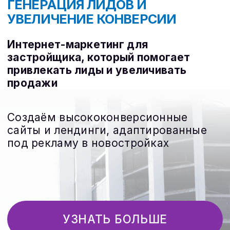
НОВАТОРСКИЕ
ИНСТРУМЕНТЫ
Мы знаем, как продавать
квартиры от застройщика
эффективно. От
лидогенерации для
застройщика до продвижения
объекта недвижимости –
каждая деталь влияет на
конечный результат.
ПРОГНОЗИРУЕМАЯ
ОКУПАЕМОСТЬ
Работая с нами, вы получите не
только продвижение в
интернете, но и прозрачную