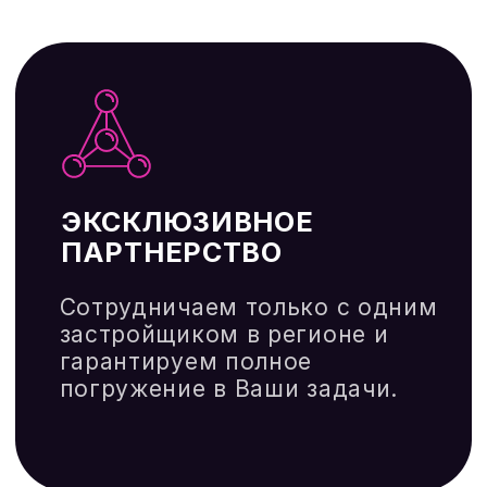
Разработка маркетинговой стратегии
для застройщика
Успешное продвижение застройщика
требует комплексного подход. Без
четкой стратегии продвижения
строительной компании сложно
выделиться на рынке и обеспечить
стабильный поток клиентов.
ОПТИМИЗАЦИЯ РЕКЛАМНОГО
БЮДЖЕТА
Снижение стоимости лида за счет
оптимизации каналов рекламы
Эффективная стратегия продвижения
строительной компании позволяет не
только привлечь лиды для
застройщиков, но и значительно
снизить их стоимость.
SEO И ОРГАНИЧЕСКИЙ ТРАФИК