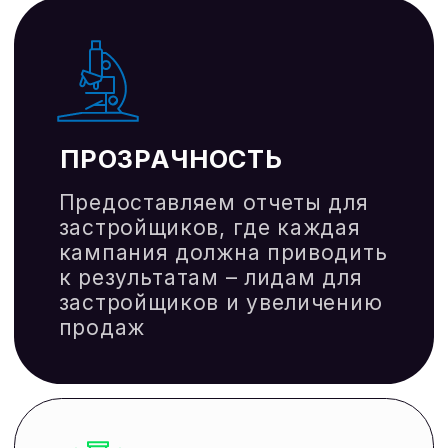
Отзывы и рейтинги: стимулирование
клиентов оставлять положительные
отзывы
Отзывы формируют доверие, что
особенно важно для лидогенерации
в недвижимости. Высокий рейтинг в
поиске способствует seo
продвижению сайтов
недвижимости.
АВИТО И ДРУГИЕ ПЛОЩАДКИ
Грамотный подход к рекламе
квартиры в новостройке может
значительно повысить
конверсию.
Мы помогаем настраивать
объявления таким образом, чтобы
они не только собирали клики, но и
приводили реальные лиды для
застройщиков
ПРОГРЕВ БАЗЫ
И СТИМУЛИРОВАНИЕ СДЕЛОК
Бонусные программы являются