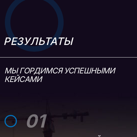
02
СЕРВИС ПО ПОДБОРУ КВАРТИР
В НОВОСТРОЙКАХ
КОМПЛЕКСНАЯ РЕАЛИЗАЦИЯ
ПРОЕКТА. ОТ ИДЕИ
ДО РЕЗУЛЬТАТОВ:
https://habarovsk.real-estat.ru/
г. Хабаровск
https://real-estat.ru/
г. Благовещенск