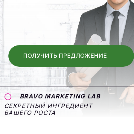
ПОЛУЧИТЬ ПРЕДЛОЖЕНИЕ
BRAVO MARKETING LAB
СЕКРЕТНЫЙ ИНГРЕДИЕНТ
ВАШЕГО РОСТА
Bravo Marketing Lab Это
Наша Сила
Наша Миссия
BRAVO MARKETING LAB
BRAVO MARKETING LAB