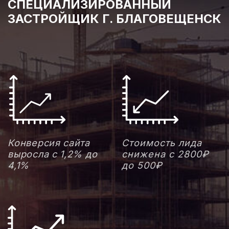
Генеральный директор
Специализированного застройщика
Снизили стоимость
Продвинули сервис
лида на квартиру
в ТОП-10
в новостройке
поисковых систем
с 2800₽ до 500₽
Яндекс и Google по
ключевым
запросам целевой
аудитории
Руководитель отдела продаж
ПОЛУЧИТЬ ПРЕДЛОЖЕНИЕ
Специализированного застройщика
СВЯЗАТЬСЯ