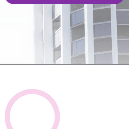
аналитику, детально
проработанные стратегии
продвижения недвижимости и
реальные лиды для
застройщиков
ПОШАГОВЫЙ ПЛАН
ДЕЙСТВИЙ
Разрабатываем четкий и
понятный стратегия
продвижения строительной
компании на 3, 6, 12 месяцев.
Вы знаете, что будет сделано,
когда и кем, с
прогнозируемыми сроками
окупаемости.