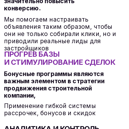
ЕДИНСТВЕННЫМ
ЗАСТРОЙЩИКОМ НА РЫНКЕ
,
КОГО МЫ БУДЕМ РАЗВИВАТЬ
А ТАКЖЕ
ИЗМЕРИМОСТЬ
КАЖДОГО ШАГА
Наши решения включают
интернет-маркетинг для
застройщика, охватывая SEO-
продвижение сайтов
недвижимости,
таргетированную рекламу и
лидогенерацию для
застройщика