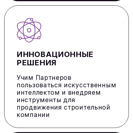
SEO продвижение сайтов
недвижимости
Для успешного продвижения
строительной компании в интернете
важно учитывать все факторы: от
технической оптимизации сайта до
качественного контента и грамотной
рекламной стратегии.
SMM И РАБОТА С БРЕНДОМ
Продвижение через социальные
сети с высоким вовлечением (ER%)
Грамотная стратегия продвижения
строительной компании позволяет не
только повысить узнаваемость
бренда, но и эффективно привлекать
лиды для застройщиков.
УПРАВЛЕНИЕ РЕПУТАЦИЕЙ
(SERM)