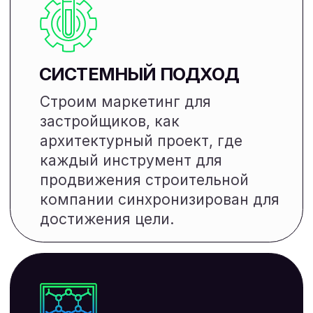
важным элементом в стратегии
продвижения строительной
компании,
Применение гибкой системы
рассрочек, бонусов и скидок
АНАЛИТИКА И КОНТРОЛЬ
ЭФФЕКТИВНОСТИ
Мониторинг KPI – это основа
успешного продвижения
застройщика в интернете.
Качественное продвижение сайтов
застройщиков требует комплексного
подхода
ВИДЕОМАРКЕТИНГ
Производство видеообзоров жилых
комплексов
Создание промороликов для
рекламы и социальных сетей