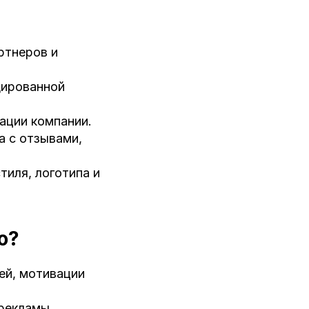
ртнеров и
дированной
тации компании.
а с отзывами,
тиля, логотипа и
ю?
ей, мотивации
рекламы,