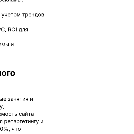
с учетом трендов
C, ROI для
амы и
ного
ые занятия и
у,
емость сайта
я ретаргетингу и
30%, что