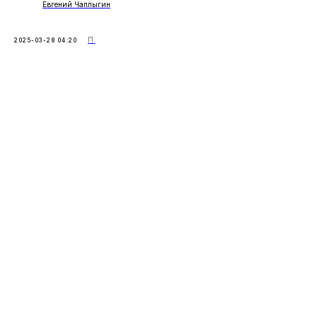
Евгений Чаплыгин
П
2025-03-28 04:20
СЕКРЕТНЫЙ ИНГРЕДИЕНТ
ВАШЕГО РОСТА