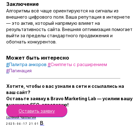
Заключение
8 924 677 84 84
Алгоритмы всё чаще ориентируются на сигналы из
bravomarketing@yandex.ru
внешнего цифрового поля. Ваша репутация в интернете
— это актив, который напрямую влияет на
г.Благовещенск, ул. Калинина 107,
оф. №307
результативность сайта. Внешняя оптимизация помогает
выйти за пределы стандартного продвижения и
обогнать конкурентов.
Может быть интересно
#
Палитра анкоров
#
Сниппеты с расширением
#
Пагинация
Хотите, чтобы о вас узнали в сети и ссылались на
Условия Пользования
ваш сайт?
Политика Конфиденциальности
Оставьте заявку в Bravo Marketing Lab — усилим вашу
внешнюю SEO-стратегию!
2025, Bravo Marketing Lab, все права защищены
Оставить заявку
Евгений Чаплыгин
В
2025-04-17 21:01