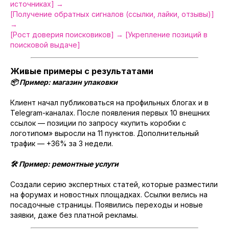
источниках] →
[Получение обратных сигналов (ссылки, лайки, отзывы)]
→
[Рост доверия поисковиков] → [Укрепление позиций в
поисковой выдаче]
Живые примеры с результатами
📦 Пример: магазин упаковки
Клиент начал публиковаться на профильных блогах и в
Telegram-каналах. После появления первых 10 внешних
ссылок — позиции по запросу «купить коробки с
логотипом» выросли на 11 пунктов. Дополнительный
трафик — +36% за 3 недели.
СЕКРЕТНЫЙ ИНГРЕДИЕНТ
🛠 Пример: ремонтные услуги
ВАШЕГО РОСТА
Создали серию экспертных статей, которые разместили
на форумах и новостных площадках. Ссылки велись на
УСЛУГИ
посадочные страницы. Появились переходы и новые
КОМПЛЕКСНОЕ ПРОДВИЖЕНИЕ
заявки, даже без платной рекламы.
РАЗРАБОТКА И ПРОДВИЖЕНИЕ САЙТОВ