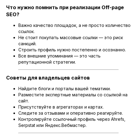
SMM ПРОДВИЖЕНИЕ В СОЦИАЛЬНЫХ СЕТЯХ
Что нужно помнить при реализации Off-page
SEO ПОИСКОВАЯ ОПТИМИЗАЦИЯ
SEO?
И ПРОДВИЖЕНИЕ
МАРКЕТИНГОВАЯ СТРАТЕГИЯ
Важно качество площадок, а не просто количество
ссылок.
ТРАФИК
Не стоит покупать массовые ссылки — это риск
УПРАВЛЕНИЕ РЕПУТАЦИЕЙ
санкций.
ДИЗАЙН И БРЕНДИНГ
Строить профиль нужно постепенно и осознанно.
ПРОДВИЖЕНИЕ НА АВИТО
Все внешние упоминания — это часть
ТАРГЕТИРОВАННАЯ РЕКЛАМА
репутационной стратегии.
КОНТЕКСТНАЯ РЕКЛАМА
НАЙМ ОТДЕЛА МАРКЕТИНГА
Советы для владельцев сайтов
Найдите блоги и порталы вашей тематики.
БЛОГ
Разместите экспертные материалы со ссылкой на
сайт.
КЕЙСЫ
Присутствуйте в агрегаторах и картах.
О КОМПАНИИ
Следите за отзывами и оперативно реагируйте.
ВАКАНСИИ
Контролируйте ссылочный профиль через Ahrefs,
МАРКЕТГИД
Serpstat или Яндекс.Вебмастер.
КОНТАКТЫ