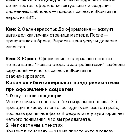
сетки постов, оформления актуальных и создания
фирменных шаблонов — прирост заявок в ВКонтакте
вырос на 43%.
Кейс 2
.
Салон красоты
: До оформления — аккаунт
выглядел как личная страница мастера. После —
превратился в бренд. Выросла цена услуг и доверие
клиентов.
Кейс 3
.
Юрист
: Оформление в сдержанных цветах,
четкая шапка "Решаю споры с застройщиками", шаблоны
каруселей — и поток заявок в ВКонтакте
стабилизировался.
Какие ошибки совершают предприниматели
при оформлении соцсетей
1. Отсутствие концепции
Многие начинают постить без визуального плана. Это
приводит к хаосу в ленте: сегодня мем, завтра прайс,
послезавтра личное фото. В результате у аудитории нет
четкого понимания, что вы предлагаете.
2. Нет системы в текстах
СЕКРЕТНЫЙ ИНГРЕДИЕНТ
Контент в соцсетях — это не просто «что в голову