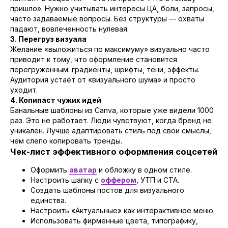
ВАШЕГО РОСТА
пришло». Нужно учитывать интересы ЦА, боли, запросы,
часто задаваемые вопросы. Без структуры — охваты
падают, вовлеченность нулевая.
УСЛУГИ
3. Перегруз визуала
Желание «выложиться по максимуму» визуально часто
КОМПЛЕКСНОЕ ПРОДВИЖЕНИЕ
приводит к тому, что оформление становится
РАЗРАБОТКА И ПРОДВИЖЕНИЕ САЙТОВ
перегруженным: градиенты, шрифты, тени, эффекты.
SMM ПРОДВИЖЕНИЕ В СОЦИАЛЬНЫХ СЕТЯХ
Аудитория устаёт от «визуального шума» и просто
SEO ПОИСКОВАЯ ОПТИМИЗАЦИЯ
уходит.
И ПРОДВИЖЕНИЕ
4. Копипаст чужих идей
МАРКЕТИНГОВАЯ СТРАТЕГИЯ
Банальные шаблоны из Canva, которые уже видели 1000
ТРАФИК
раз. Это не работает. Люди чувствуют, когда бренд не
уникален. Лучше адаптировать стиль под свои смыслы,
УПРАВЛЕНИЕ РЕПУТАЦИЕЙ
чем слепо копировать тренды.
ДИЗАЙН И БРЕНДИНГ
Чек-лист эффективного оформления соцсетей
ПРОДВИЖЕНИЕ НА АВИТО
ТАРГЕТИРОВАННАЯ РЕКЛАМА
Оформить
аватар
и обложку в одном стиле.
Настроить шапку с
оффером
, УТП и CTA.
КОНТЕКСТНАЯ РЕКЛАМА
Создать шаблоны постов для визуального
НАЙМ ОТДЕЛА МАРКЕТИНГА
единства.
Настроить «Актуальные» как интерактивное меню.
Использовать фирменные цвета, типографику,
БЛОГ