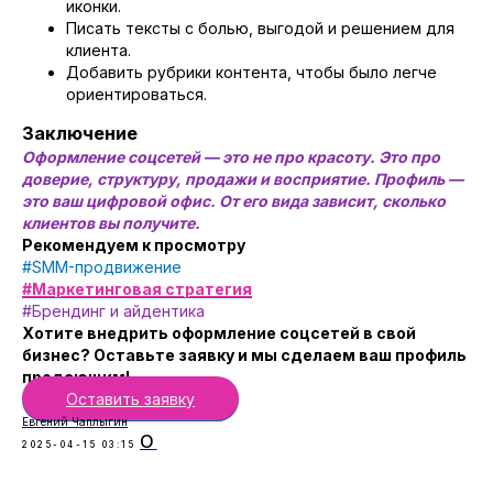
иконки.
КЕЙСЫ
Писать тексты с болью, выгодой и решением для
О КОМПАНИИ
клиента.
Добавить рубрики контента, чтобы было легче
ВАКАНСИИ
ориентироваться.
МАРКЕТГИД
КОНТАКТЫ
Заключение
Оформление соцсетей — это не про красоту. Это про
8 924 677 84 84
доверие, структуру, продажи и восприятие. Профиль —
это ваш цифровой офис. От его вида зависит, сколько
bravomarketing@yandex.ru
клиентов вы получите.
г.Благовещенск, ул. Калинина 107,
Рекомендуем к просмотру
оф. №307
#SMM-продвижение
#Маркетинговая стратегия
#Брендинг и айдентика
Хотите внедрить оформление соцсетей в свой
бизнес? Оставьте заявку и мы сделаем ваш профиль
продающим!
Оставить заявку
Евгений Чаплыгин
О
2025-04-15 03:15
Условия Пользования
Политика Конфиденциальности